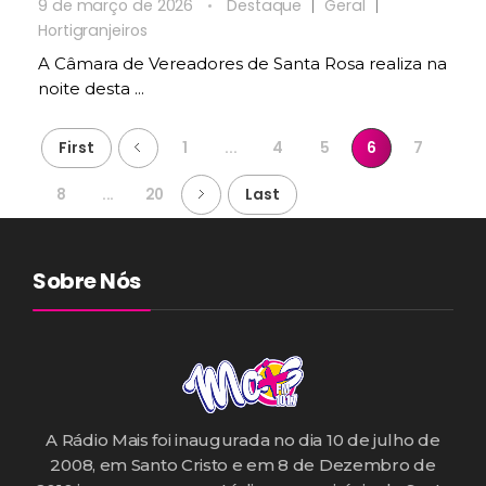
9 de março de 2026
Destaque
Geral
Hortigranjeiros
A Câmara de Vereadores de Santa Rosa realiza na
noite desta ...
First
1
...
4
5
6
7
8
...
20
Last
Sobre Nós
A Rádio Mais foi inaugurada no dia 10 de julho de
2008, em Santo Cristo e em 8 de Dezembro de