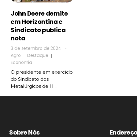
John Deere demite
em Horizontina e
Sindicato publica
nota
3 de setembro de 2024
Agro
Destaque
Economia
O presidente em exercício
do Sindicato dos
Metalúrgicos de H ...
Sobre Nós
Endereç