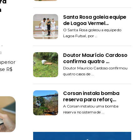
ra
m
Santa Rosa goleia equipe
de Lagoa Vermel...
O Santa Rosa goleou a equipe do
Lagoa Futsal, por ...
a
Doutor Maurício Cardoso
confirma quatro ...
perior
Doutor Maurício Cardoso confirmou
ase R$
quatro casos de ...
Corsan instala bomba
reserva para reforç...
A Corsan instalou uma bomba
reserva no sistema de ...