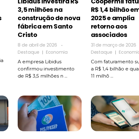
Libidus investirá R$
Coopermil fatu
3,5 milhões na
R$ 1,4 bilhão e
s
construção de nova
2025 e amplia
fábrica em Santo
retorno aos
Cristo
associados
8 de abril de 2026
31 de março de 2026
Destaque
Economia
Destaque
Economi
ia
A empresa Libidus
Com faturamento su
confirmou investimento
a R$ 1,4 bilhão e qu
de R$ 3,5 milhões n ...
11 milhõ ...