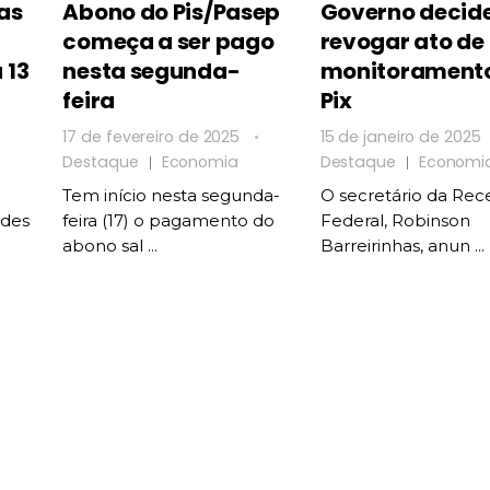
as
Abono do Pis/Pasep
Governo decid
começa a ser pago
revogar ato de
 13
nesta segunda-
monitorament
feira
Pix
17 de fevereiro de 2025
15 de janeiro de 2025
Destaque
Economia
Destaque
Economi
Tem início nesta segunda-
O secretário da Rece
ades
feira (17) o pagamento do
Federal, Robinson
abono sal ...
Barreirinhas, anun ...