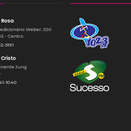
 Rosa
edicionário Weber, 550
02 - Centro
12-5191
 Cristo
enente Jung
o
541-1040