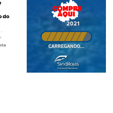
e
o do
a
ita