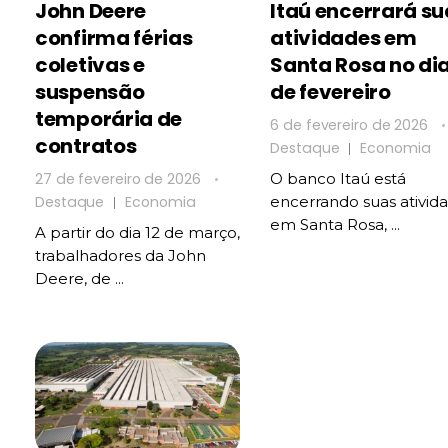
John Deere
Itaú encerrará su
confirma férias
atividades em
coletivas e
Santa Rosa no dia
suspensão
de fevereiro
temporária de
6 de fevereiro de 2026
contratos
Destaque
Economia
27 de fevereiro de 2026
O banco Itaú está
Destaque
Economia
encerrando suas ativid
em Santa Rosa, ...
A partir do dia 12 de março,
trabalhadores da John
Deere, de ...