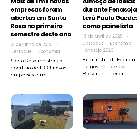
Mais de 1 mil novas
Almoço de Ideias
empresas foram
durante Fenasoja
abertas em Santa
terá Paulo Guede
Rosa no primeiro
como painelista
semestre deste ano
16 de abril de 2026
Destaque
Economia
21 de junho de 2026
Fenasoja 2026
Destaque
Economia
Ex-ministro da Econom
Santa Rosa registrou a
do governo de Jair
abertura de 1.009 novas
Bolsonaro, o econ ...
empresas form ...