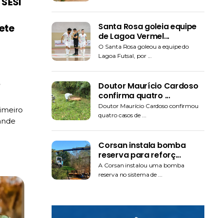
 SESI
Santa Rosa goleia equipe
ete
de Lagoa Vermel...
O Santa Rosa goleou a equipe do
Lagoa Futsal, por ...
Doutor Maurício Cardoso
confirma quatro ...
Doutor Maurício Cardoso confirmou
imeiro
quatro casos de ...
ande
Corsan instala bomba
reserva para reforç...
A Corsan instalou uma bomba
reserva no sistema de ...