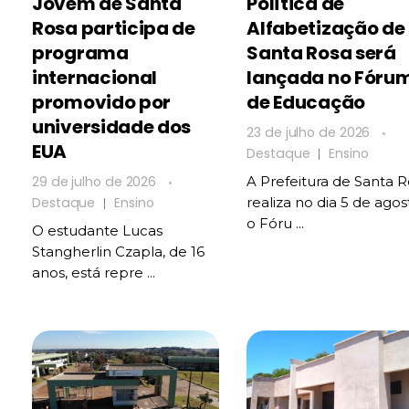
Jovem de Santa
Política de
Rosa participa de
Alfabetização de
programa
Santa Rosa será
internacional
lançada no Fóru
promovido por
de Educação
universidade dos
23 de julho de 2026
EUA
Destaque
Ensino
29 de julho de 2026
A Prefeitura de Santa 
Destaque
Ensino
realiza no dia 5 de agos
o Fóru ...
O estudante Lucas
Stangherlin Czapla, de 16
anos, está repre ...