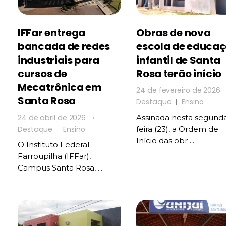
IFFar entrega
Obras de nova
bancada de redes
escola de educa
industriais para
infantil de Santa
cursos de
Rosa terão início
Mecatrônica em
24 de fevereiro de 2026
Santa Rosa
Destaque
Ensino
24 de abril de 2026
Assinada nesta segund
Destaque
Ensino
feira (23), a Ordem de
Início das obr ...
O Instituto Federal
Farroupilha (IFFar),
Campus Santa Rosa, ...