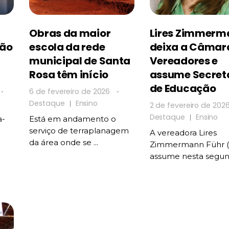
Obras da maior
Lires Zimmerm
ção
escola da rede
deixa a Câmar
municipal de Santa
Vereadores e
Rosa têm início
assume Secret
de Educação
6 de fevereiro de 2026
Destaque
Ensino
2 de fevereiro de 202
Destaque
Ensino
a-
Está em andamento o
serviço de terraplanagem
A vereadora Lires
da área onde se ...
Zimmermann Führ (
assume nesta segunda