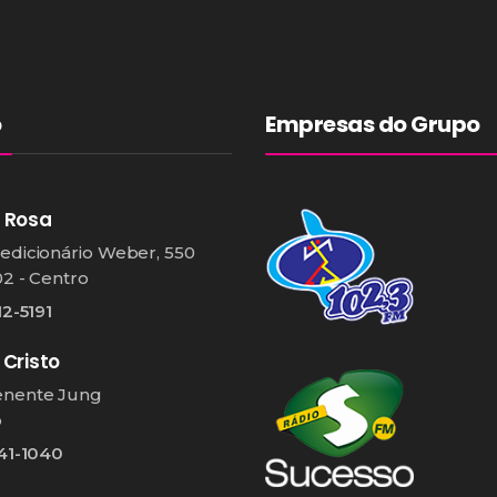
o
Empresas do Grupo
 Rosa
edicionário Weber, 550
02 - Centro
12-5191
 Cristo
enente Jung
o
541-1040