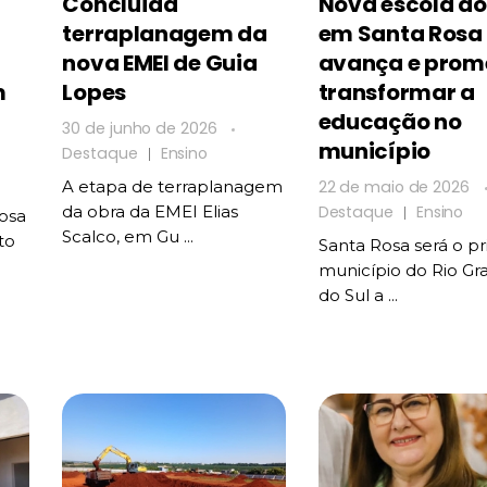
Concluída
Nova escola do
terraplanagem da
em Santa Rosa
nova EMEI de Guia
avança e prom
m
Lopes
transformar a
educação no
30 de junho de 2026
município
Destaque
Ensino
22 de maio de 2026
A etapa de terraplanagem
Destaque
Ensino
da obra da EMEI Elias
Rosa
Scalco, em Gu ...
to
Santa Rosa será o pr
município do Rio Gr
do Sul a ...