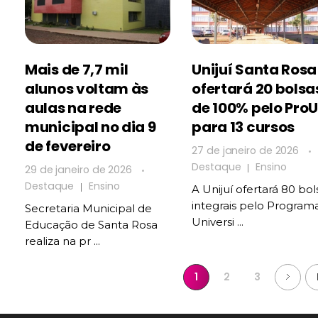
Mais de 7,7 mil
Unijuí Santa Rosa
alunos voltam às
ofertará 20 bolsa
aulas na rede
de 100% pelo ProU
municipal no dia 9
para 13 cursos
de fevereiro
27 de janeiro de 2026
Destaque
Ensino
29 de janeiro de 2026
Destaque
Ensino
A Unijuí ofertará 80 bol
integrais pelo Program
Secretaria Municipal de
Universi ...
Educação de Santa Rosa
realiza na pr ...
1
2
3