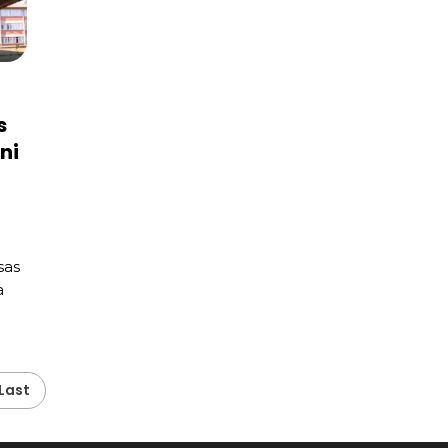
s
ni
sas
a
Last