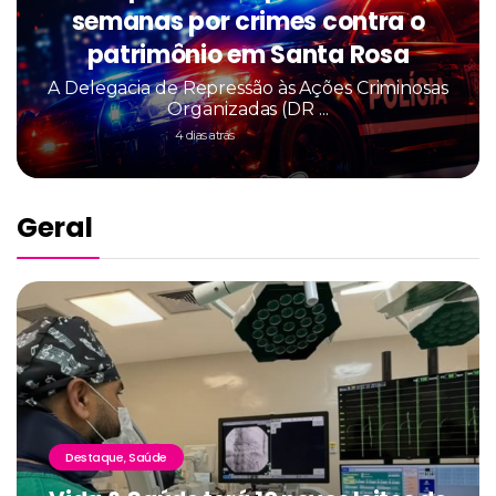
semanas por crimes contra o
patrimônio em Santa Rosa
A Delegacia de Repressão às Ações Criminosas
Organizadas (DR ...
4 dias atrás
Geral
Destaque
Saúde
,