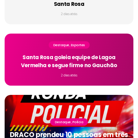
Santa Rosa
2 dias atrás
Destaque
Esportes
,
Santa Rosa goleia equipe de Lagoa
Vermelha e segue firme no Gauchão
2 dias atrás
Destaque
Polícia
,
DRACO prendeu 10 pessoas em três