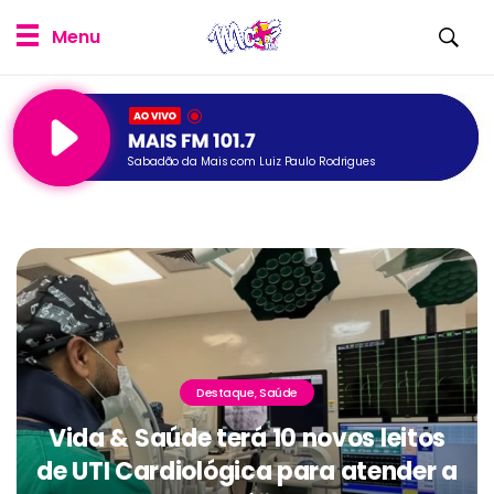
Sabadão da Mais com Luiz Paulo Rodrigues
Destaque
Saúde
,
Vida & Saúde terá 10 novos leitos
de UTI Cardiológica para atender a