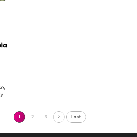
eia
co,
oy
1
2
3
Last