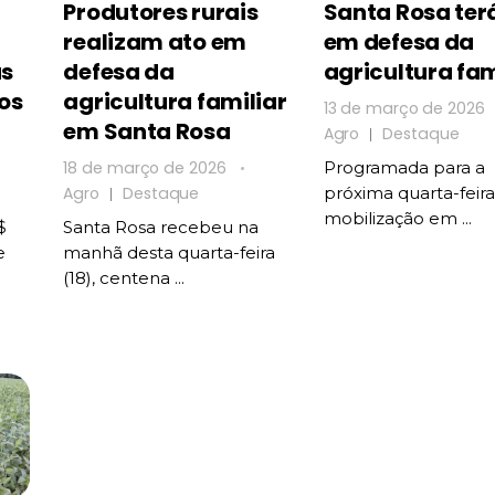
Produtores rurais
Santa Rosa ter
realizam ato em
em defesa da
as
defesa da
agricultura fam
os
agricultura familiar
13 de março de 2026
em Santa Rosa
Agro
Destaque
18 de março de 2026
Programada para a
Agro
Destaque
próxima quarta-feira 
mobilização em ...
$
Santa Rosa recebeu na
e
manhã desta quarta-feira
(18), centena ...