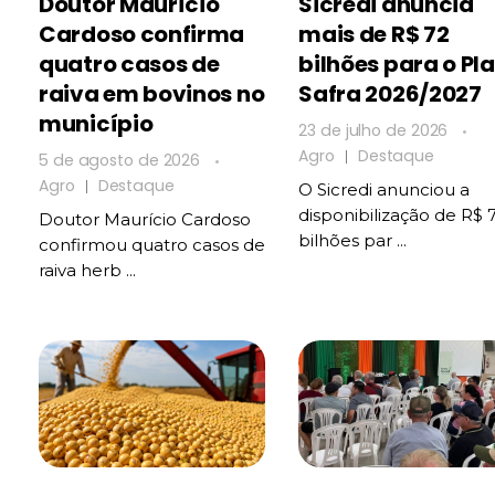
Doutor Maurício
Sicredi anuncia
Cardoso confirma
mais de R$ 72
quatro casos de
bilhões para o Pl
raiva em bovinos no
Safra 2026/2027
município
23 de julho de 2026
Agro
Destaque
5 de agosto de 2026
Agro
Destaque
O Sicredi anunciou a
disponibilização de R$ 7
Doutor Maurício Cardoso
bilhões par ...
confirmou quatro casos de
raiva herb ...