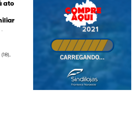
á ato
iliar
(18),