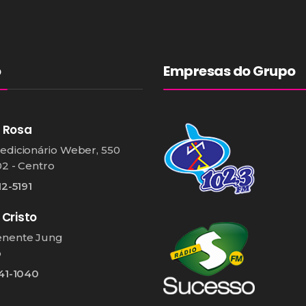
o
Empresas do Grupo
 Rosa
edicionário Weber, 550
02 - Centro
12-5191
 Cristo
enente Jung
o
541-1040