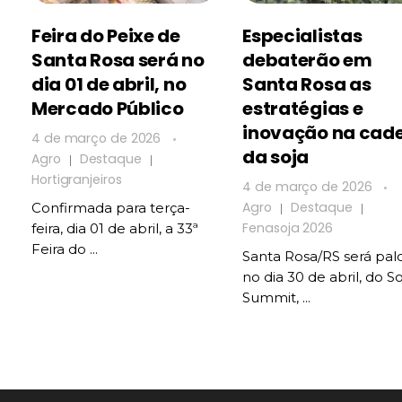
Feira do Peixe de
Especialistas
Santa Rosa será no
debaterão em
dia 01 de abril, no
Santa Rosa as
Mercado Público
estratégias e
inovação na cad
4 de março de 2026
da soja
Agro
Destaque
Hortigranjeiros
4 de março de 2026
Agro
Destaque
Confirmada para terça-
Fenasoja 2026
feira, dia 01 de abril, a 33ª
Feira do ...
Santa Rosa/RS será pal
no dia 30 de abril, do S
Summit, ...