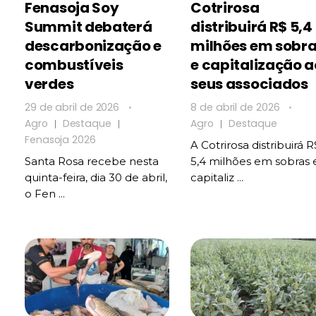
Fenasoja Soy
Cotrirosa
Summit debaterá
distribuirá R$ 5,4
descarbonização e
milhões em sobr
combustíveis
e capitalização a
verdes
seus associados
29 de abril de 2026
8 de abril de 2026
Agro
Destaque
Agro
Destaque
Fenasoja 2026
A Cotrirosa distribuirá R
Santa Rosa recebe nesta
5,4 milhões em sobras 
quinta-feira, dia 30 de abril,
capitaliz ...
o Fen ...