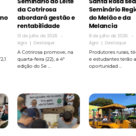
Seminário do Leite
Santa Rosa sedi
da Cotrirosa
Seminário Regi
ano
abordará gestão e
do Melão e da
rentabilidade
Melancia
13 de julho de 2026
8 de julho de 2026
Agro
Destaque
Agro
Destaque
A Cotrirosa promove, na
Produtores rurais, t
2,1
quarta-feira (22), a 4ª
e estudantes terão 
edição do Se ...
oportunidad ...