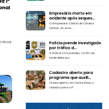
a 1º
onal
Empresário morto em
acidente após seques...
O empresário Cleiton de Oliveira
Santos, 44 anos, ...
écnicos
Polícia prende investigado
a
por tráfico d...
A Polícia Civil prendeu, no fim da
tarde desta qui ...
Cadastro aberto para
programa que auxili...
Já está aberto, em Santa Rosa, o
cadastro para o P ...