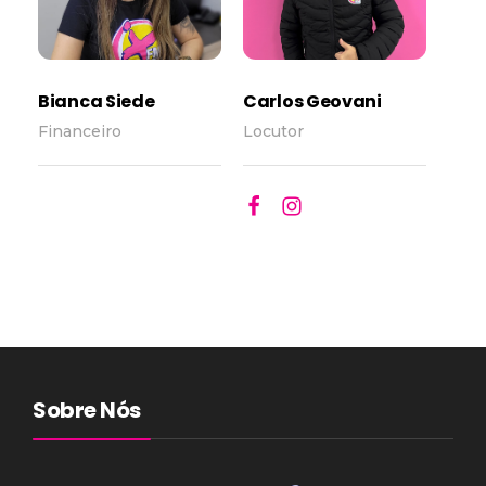
Bianca Siede
Carlos Geovani
Financeiro
Locutor
Sobre Nós