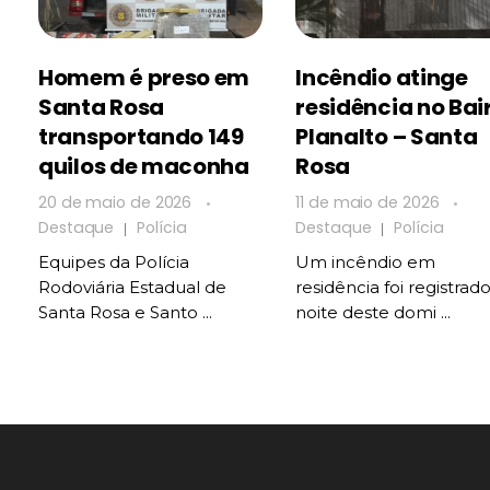
Homem é preso em
Incêndio atinge
Santa Rosa
residência no Bai
transportando 149
Planalto – Santa
quilos de maconha
Rosa
20 de maio de 2026
11 de maio de 2026
Destaque
Polícia
Destaque
Polícia
Equipes da Polícia
Um incêndio em
Rodoviária Estadual de
residência foi registrad
Santa Rosa e Santo ...
noite deste domi ...