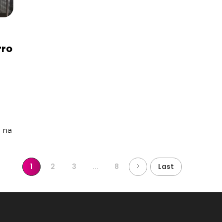
rro
o na
1
2
3
...
8
Last