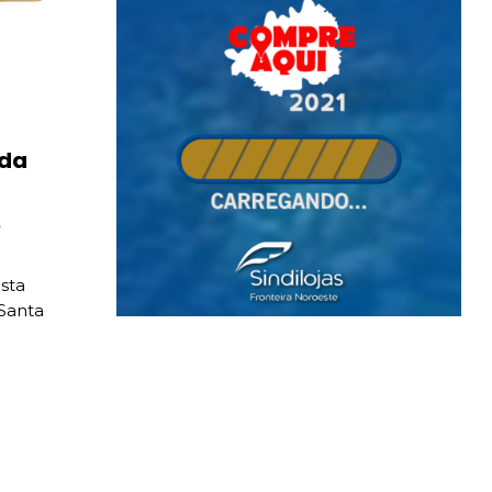
 da
sta
 Santa