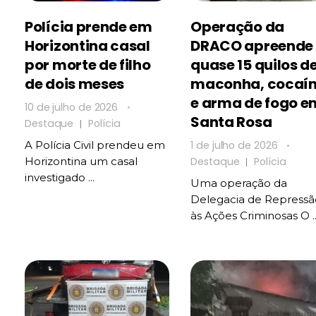
Polícia prende em
Operação da
Horizontina casal
DRACO apreende
por morte de filho
quase 15 quilos d
de dois meses
maconha, cocaí
e arma de fogo e
10 de julho de 2026
Santa Rosa
Destaque
Polícia
1 de julho de 2026
A Polícia Civil prendeu em
Destaque
Polícia
Horizontina um casal
investigado ...
Uma operação da
Delegacia de Repressã
às Ações Criminosas O ..