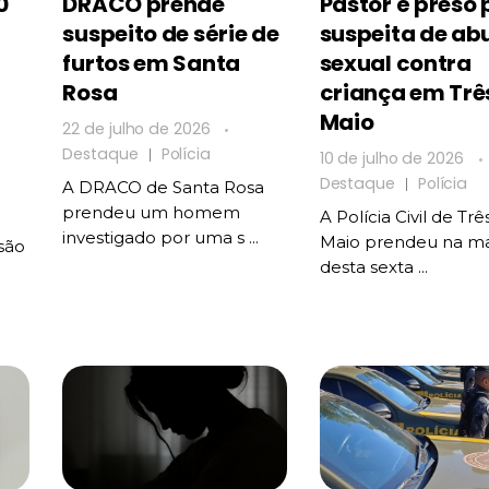
0
DRACO prende
Pastor é preso 
suspeito de série de
suspeita de ab
furtos em Santa
sexual contra
Rosa
criança em Trê
Maio
22 de julho de 2026
Destaque
Polícia
10 de julho de 2026
Destaque
Polícia
A DRACO de Santa Rosa
prendeu um homem
A Polícia Civil de Trê
investigado por uma s ...
Maio prendeu na m
são
desta sexta ...