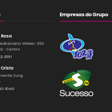
o
Empresas do Grupo
 Rosa
edicionário Weber, 550
02 - Centro
12-5191
 Cristo
enente Jung
o
541-1040