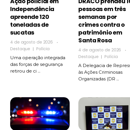
Ação policial em
DRACO prendeu 1
Independência
pessoas em três
apreende 120
semanas por
toneladas de
crimes contra o
sucatas
patrimônio em
Santa Rosa
4 de agosto de 2026
Destaque
Polícia
4 de agosto de 2026
Destaque
Polícia
Uma operação integrada
das forças de segurança
A Delegacia de Repres
retirou de ci ...
às Ações Criminosas
Organizadas (DR ...