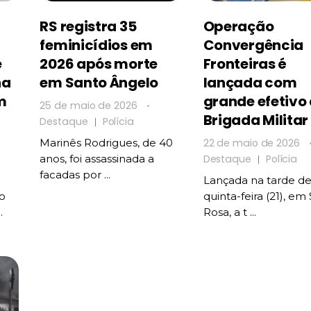
RS registra 35
Operação
feminicídios em
Convergência
e
2026 após morte
Fronteiras é
na
em Santo Ângelo
lançada com
m
grande efetivo
25 de maio de 2026
Brigada Militar
Destaque
Polícia
22 de maio de 2026
Marinês Rodrigues, de 40
Destaque
Polícia
anos, foi assassinada a
facadas por ...
Lançada na tarde de
o
quinta-feira (21), em
.
Rosa, a t ...