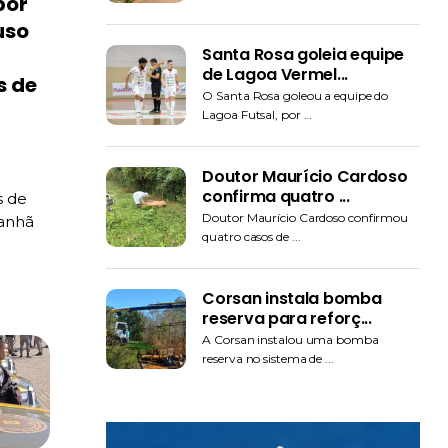
por
uso
Santa Rosa goleia equipe
de Lagoa Vermel...
s de
O Santa Rosa goleou a equipe do
Lagoa Futsal, por ...
Doutor Maurício Cardoso
confirma quatro ...
s de
Doutor Maurício Cardoso confirmou
anhã
quatro casos de ...
Corsan instala bomba
reserva para reforç...
A Corsan instalou uma bomba
reserva no sistema de ...