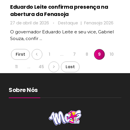
Eduardo Leite confirma presença na
abertura da Fenasoja
27 de abril de 2026
Destaque
Fenasoja 2026
O governador Eduardo Leite e seu vice, Gabriel
Souza, confir ...
First
1
...
7
8
9
10
11
...
45
Last
Sobre Nós