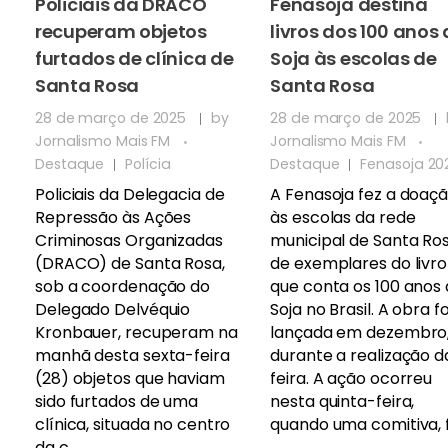
Policiais da DRACO
Fenasoja destina
recuperam objetos
livros dos 100 anos
furtados de clínica de
Soja às escolas de
Santa Rosa
Santa Rosa
28 de março de 2025
by
28 de março de 2025
Jornalismo Mais FM
Jornalismo Mais FM
Destaque
Polícia
Destaque
Fenasoja 20
Policiais da Delegacia de
A Fenasoja fez a doaç
Repressão às Ações
às escolas da rede
Criminosas Organizadas
municipal de Santa Ro
(DRACO) de Santa Rosa,
de exemplares do livro
sob a coordenação do
que conta os 100 anos
Delegado Delvéquio
Soja no Brasil. A obra fo
Kronbauer, recuperam na
lançada em dezembro
manhã desta sexta-feira
durante a realização d
(28) objetos que haviam
feira. A ação ocorreu
sido furtados de uma
nesta quinta-feira,
clínica, situada no centro
quando uma comitiva, fo
da c ...