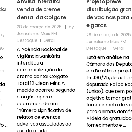
Anvisa interdita
Projeto prevê
 da
venda de creme
distribuição grat
dental da Colgate
de vacinas para
e gatos
28 de março de 2025
by
Jornalismo Mais FM
by
28 de março de 2025
Destaque
Geral
Jornalismo Mais FM
26
Destaque
Geral
A Agência Nacional de
Vigilância Sanitária
ão
Está em análise na
interditou a
Câmara dos Deputa
comercialização do
sa
em Brasília, o proje
creme dental Colgate
lei 436/25, de autor
Total 12 Clean Mint. A
 da
deputado Felipe Bec
medida ocorreu, segundo
i
(União), que tem po
o órgão, após a
,
objetivo tornar grat
ocorrência de um
a
fornecimento de va
"número significativo de
para animais domés
relatos de eventos
A ideia da gratuida
adversos associados ao
 ...
fornecimento e ...
uso do produ ...