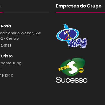
o
Empresas do Grupo
 Rosa
edicionário Weber, 550
02 - Centro
12-5191
 Cristo
enente Jung
o
541-1040