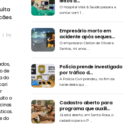
leitos d...
O Hospital Vida & Saúde passara a
uita
contar com 1 ...
 cães
Empresário morto em
by
acidente após seques...
O empresário Cleiton de Oliveira
Santos, 44 anos, ...
dos,
Polícia prende investigado
to de
por tráfico d...
ia do
A Polícia Civil prendeu, no fim da
ari
tarde desta qui ...
r
uito o
Cadastro aberto para
cinas
programa que auxili...
ticos.
Já está aberto, em Santa Rosa, o
de do
cadastro para o P ...