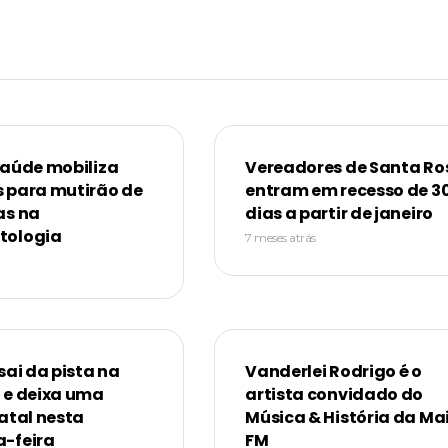
Saúde mobiliza
Vereadores de Santa Ro
 para mutirão de
entram em recesso de 3
as na
dias a partir de janeiro
tologia
7 meses atrás
sai da pista na
Vanderlei Rodrigo é o
 e deixa uma
artista convidado do
atal nesta
Música & História da Ma
-feira
FM