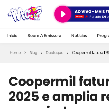
Parada 101 c
Início
Sobre A Emissora
Notícias
Progr
Home
Blog
Destaque
Coopermil fatura R$ 1
Coopermil fatur
2025 e amplia r