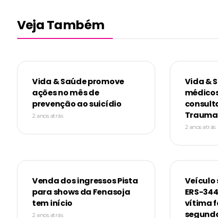
Veja Também
Vida & Saúde promove
Vida & 
ações no mês de
médicos
prevenção ao suicídio
consult
Trauma
2 anos atrás
2 anos atrás
Venda dos ingressos Pista
Veículo 
para shows da Fenasoja
ERS-344
tem início
vítima f
segunda
2 anos atrás