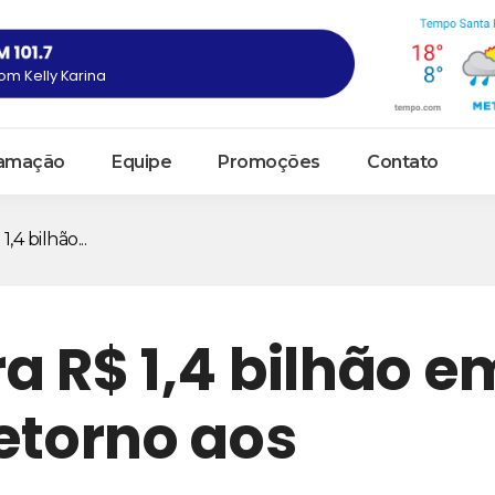
om Kelly Karina
amação
Equipe
Promoções
Contato
,4 bilhão...
a R$ 1,4 bilhão e
etorno aos