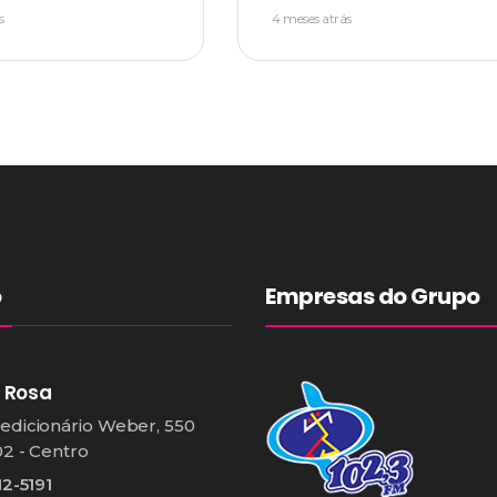
s
4 meses atrás
o
Empresas do Grupo
 Rosa
edicionário Weber, 550
02 - Centro
12-5191