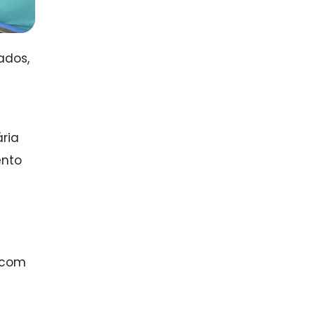
ados,
ria
ento
, com