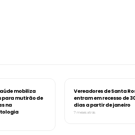
Saúde mobiliza
Vereadores de Santa Ro
 para mutirão de
entram em recesso de 3
as na
dias a partir de janeiro
tologia
7 meses atrás