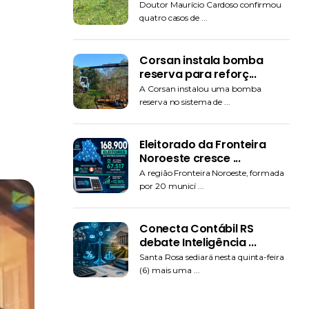
Doutor Maurício Cardoso confirmou
quatro casos de ...
Corsan instala bomba
reserva para reforç...
A Corsan instalou uma bomba
reserva no sistema de ...
Eleitorado da Fronteira
Noroeste cresce ...
A região Fronteira Noroeste, formada
por 20 municí ...
Conecta Contábil RS
debate Inteligência ...
Santa Rosa sediará nesta quinta-feira
(6) mais uma ...