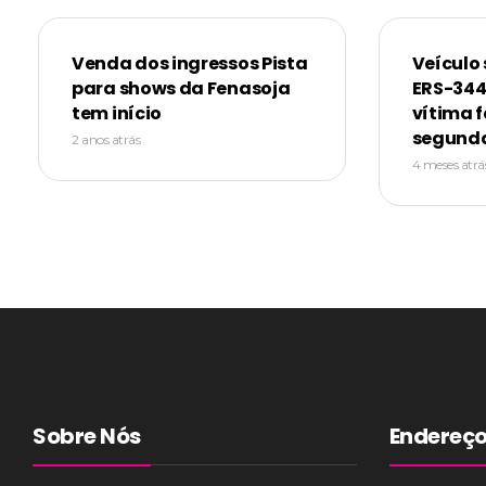
Venda dos ingressos Pista
Veículo 
para shows da Fenasoja
ERS-344
tem início
vítima f
segunda
2 anos atrás
4 meses atrá
Sobre Nós
Endereç