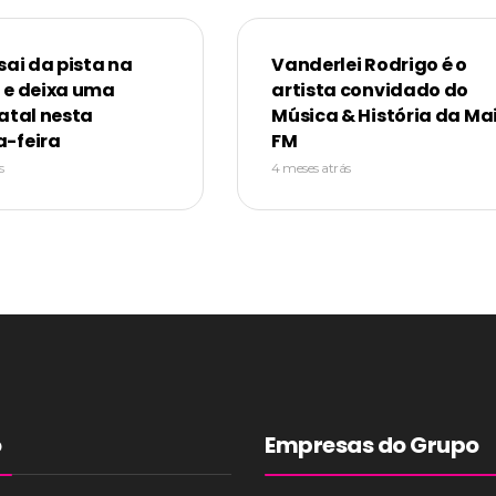
sai da pista na
Vanderlei Rodrigo é o
 e deixa uma
artista convidado do
atal nesta
Música & História da Ma
-feira
FM
s
4 meses atrás
o
Empresas do Grupo