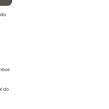
 da
ambos
al do