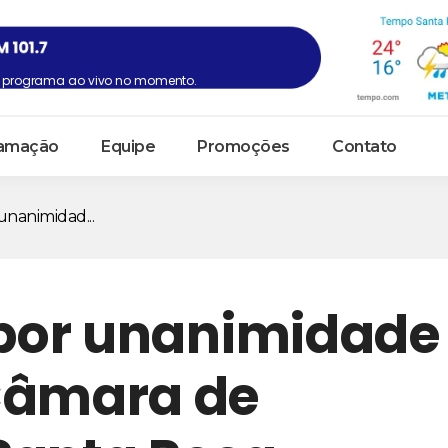
programa ao vivo no momento.
amação
Equipe
Promoções
Contato
unanimidad...
 por unanimidade
Câmara de