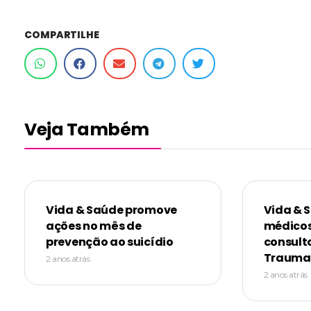
COMPARTILHE
Veja Também
Vida & Saúde promove
Vida & 
ações no mês de
médicos
prevenção ao suicídio
consult
Trauma
2 anos atrás
2 anos atrás