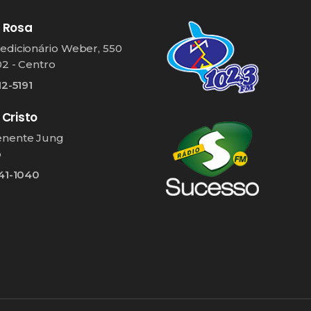
 Rosa
edicionário Weber, 550
02 - Centro
12-5191
 Cristo
enente Jung
o
541-1040