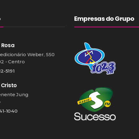
o
Empresas do Grupo
 Rosa
edicionário Weber, 550
02 - Centro
12-5191
 Cristo
enente Jung
o
541-1040