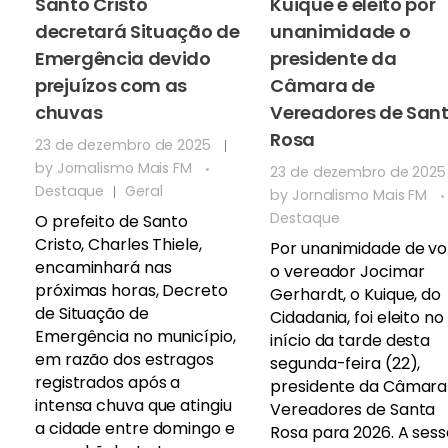
Santo Cristo
Kuique é eleito por
decretará Situação de
unanimidade o
Emergência devido
presidente da
prejuízos com as
Câmara de
chuvas
Vereadores de San
Rosa
23 de dezembro de 2025
by
Jornalismo Mais FM
23 de dezembro de 2025
Destaque
Geral
by
Jornalismo Mais FM
Destaque
O prefeito de Santo
Cristo, Charles Thiele,
Por unanimidade de vo
encaminhará nas
o vereador Jocimar
próximas horas, Decreto
Gerhardt, o Kuique, do
de Situação de
Cidadania, foi eleito no
Emergência no município,
início da tarde desta
em razão dos estragos
segunda-feira (22),
registrados após a
presidente da Câmara
intensa chuva que atingiu
Vereadores de Santa
a cidade entre domingo e
Rosa para 2026. A sess