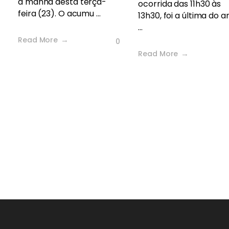
a manhã desta terça-
ocorrida das 11h30 às
feira (23). O acumu ...
13h30, foi a última do a
...
Read More
0
Read More