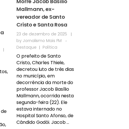
Morre Jacob Basílio
Mallmann, ex-
vereador de Santo
Cristo e Santa Rosa
ta
23 de dezembro de 2025
by
Jornalismo Mais FM
Destaque
Política
O prefeito de Santo
Cristo, Charles Thiele,
decretou luto de três dias
tos,
no município, em
decorrência da morte do
professor Jacob Basílio
Mallmann, ocorrida nesta
segunda-feira (22). Ele
estava internado no
 de
Hospital Santo Afonso, de
Cândido Godói. Jacob ...
ão,