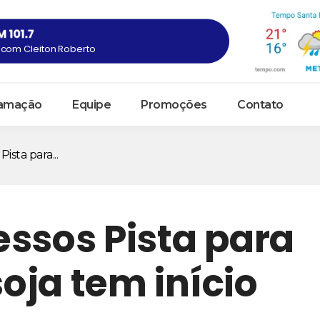
com Cleiton Roberto
amação
Equipe
Promoções
Contato
ista para...
ssos Pista para
oja tem início