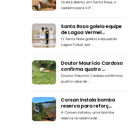
Já está aberto, em Santa Rosa, o
cadastro para o P ...
Santa Rosa goleia equipe
de Lagoa Vermel...
O Santa Rosa goleou a equipe do
Lagoa Futsal, por ...
Doutor Maurício Cardoso
confirma quatro ...
Doutor Maurício Cardoso confirmou
quatro casos de ...
Corsan instala bomba
reserva para reforç...
A Corsan instalou uma bomba
reserva no sistema de ...