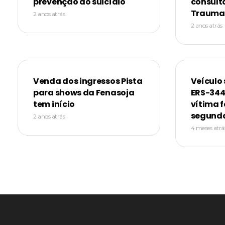
prevenção ao suicídio
consult
Trauma
2 anos atrás
2 anos atrás
Venda dos ingressos Pista
Veículo 
para shows da Fenasoja
ERS-344
tem início
vítima f
segunda
2 anos atrás
4 meses atrá