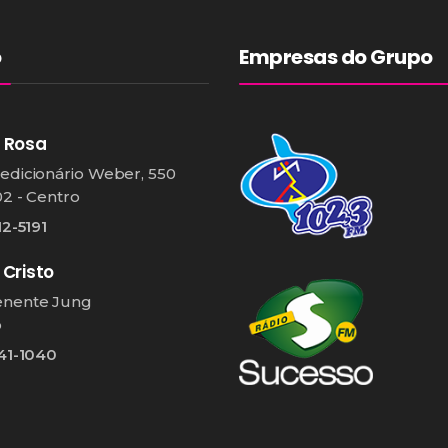
o
Empresas do Grupo
 Rosa
edicionário Weber, 550
02 - Centro
12-5191
 Cristo
enente Jung
o
541-1040