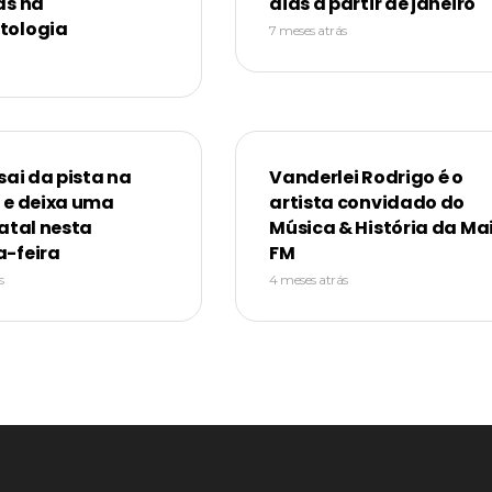
as na
dias a partir de janeiro
tologia
7 meses atrás
sai da pista na
Vanderlei Rodrigo é o
 e deixa uma
artista convidado do
atal nesta
Música & História da Ma
-feira
FM
s
4 meses atrás