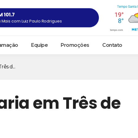
Mais com Luiz Paulo Rodrigues
amação
Equipe
Promoções
Contato
rês d...
oaria em Três de