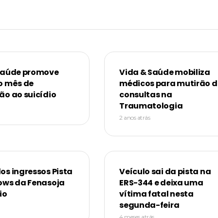
Saúde promove
Vida & Saúde mobiliza
o mês de
médicos para mutirão d
ão ao suicídio
consultas na
Traumatologia
2 anos atrás
os ingressos Pista
Veículo sai da pista na
ows da Fenasoja
ERS-344 e deixa uma
io
vítima fatal nesta
segunda-feira
4 meses atrás