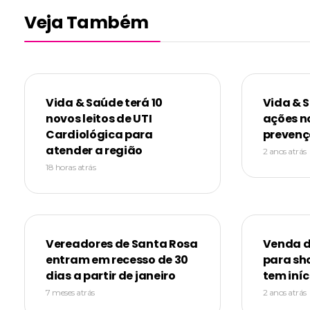
Veja Também
Vida & Saúde terá 10
Vida & 
novos leitos de UTI
ações n
Cardiológica para
prevenç
atender a região
2 anos atrás
18 horas atrás
Vereadores de Santa Rosa
Venda d
entram em recesso de 30
para sh
dias a partir de janeiro
tem iníc
7 meses atrás
2 anos atrás