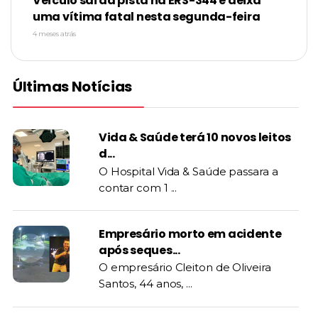
Veículo sai da pista na ERS-344 e deixa
uma vítima fatal nesta segunda-feira
4 meses atrás
Últimas Notícias
Vida & Saúde terá 10 novos leitos
d...
O Hospital Vida & Saúde passara a
contar com 1 ...
Empresário morto em acidente
após seques...
O empresário Cleiton de Oliveira
Santos, 44 anos, ...