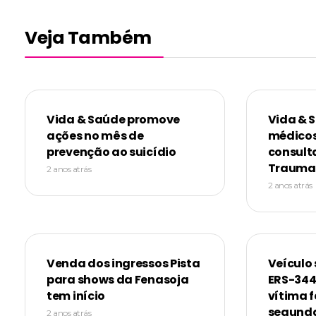
Veja Também
Vida & Saúde promove
Vida & 
ações no mês de
médicos
prevenção ao suicídio
consult
Trauma
2 anos atrás
2 anos atrás
Venda dos ingressos Pista
Veículo 
para shows da Fenasoja
ERS-344
tem início
vítima f
segunda
2 anos atrás