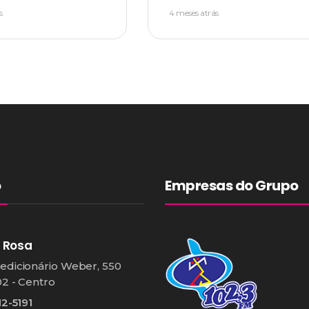
s
4 meses atrás
o
Empresas do Grupo
 Rosa
edicionário Weber, 550
02 - Centro
12-5191