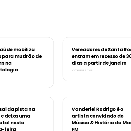
Saúde mobiliza
Vereadores de Santa Ro
 para mutirão de
entram em recesso de 3
as na
dias a partir de janeiro
tologia
7 meses atrás
sai da pista na
Vanderlei Rodrigo é o
 e deixa uma
artista convidado do
atal nesta
Música & História da Ma
-feira
FM