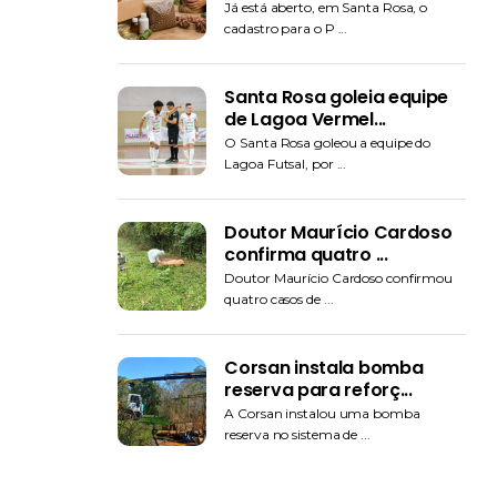
Já está aberto, em Santa Rosa, o
cadastro para o P ...
Santa Rosa goleia equipe
de Lagoa Vermel...
O Santa Rosa goleou a equipe do
Lagoa Futsal, por ...
Doutor Maurício Cardoso
confirma quatro ...
Doutor Maurício Cardoso confirmou
quatro casos de ...
Corsan instala bomba
reserva para reforç...
A Corsan instalou uma bomba
reserva no sistema de ...