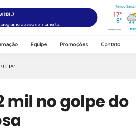
programa ao vivo no momento.
amação
Equipe
Promoções
Contato
golpe ...
2 mil no golpe do
osa