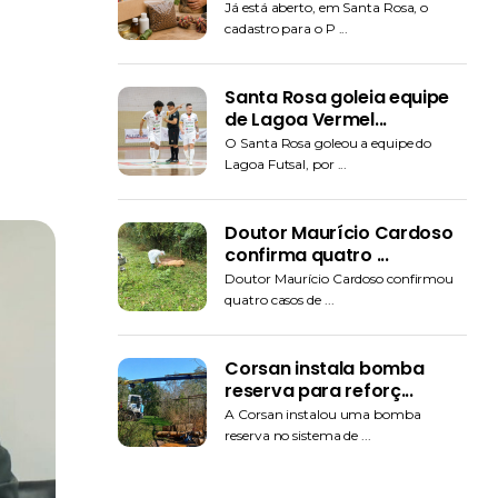
Já está aberto, em Santa Rosa, o
cadastro para o P ...
Santa Rosa goleia equipe
de Lagoa Vermel...
O Santa Rosa goleou a equipe do
Lagoa Futsal, por ...
Doutor Maurício Cardoso
confirma quatro ...
Doutor Maurício Cardoso confirmou
quatro casos de ...
Corsan instala bomba
reserva para reforç...
A Corsan instalou uma bomba
reserva no sistema de ...