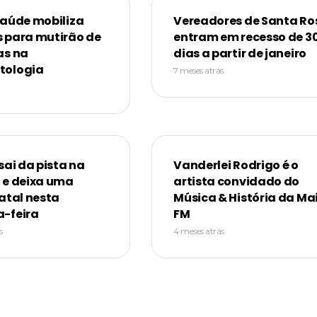
Saúde mobiliza
Vereadores de Santa Ro
 para mutirão de
entram em recesso de 3
as na
dias a partir de janeiro
tologia
7 meses atrás
sai da pista na
Vanderlei Rodrigo é o
 e deixa uma
artista convidado do
atal nesta
Música & História da Ma
-feira
FM
s
4 meses atrás