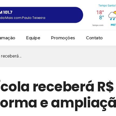
a Mais com Paulo Teixeira
amação
Equipe
Promoções
Contato
receberá ...
ícola receberá R$
eforma e ampliaç