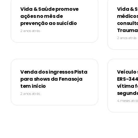
Vida & Saúde promove
Vida & 
ações no mês de
médicos
prevenção ao suicídio
consult
Trauma
2 anos atrás
2 anos atrás
Venda dos ingressos Pista
Veículo 
para shows da Fenasoja
ERS-344
tem início
vítima f
segunda
2 anos atrás
4 meses atrá