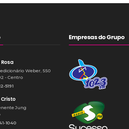
o
Empresas do Grupo
 Rosa
edicionário Weber, 550
02 - Centro
12-5191
 Cristo
enente Jung
o
541-1040