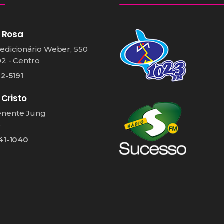
 Rosa
edicionário Weber, 550
02 - Centro
12-5191
 Cristo
enente Jung
o
541-1040