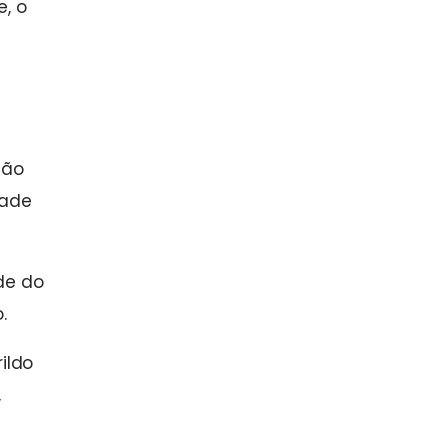
e, o
tão
dade
de do
.
ildo
,