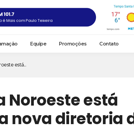
 é Mais com Paulo Teixeira
amação
Equipe
Promoções
Contato
este está...
a Noroeste está
 nova diretoria 