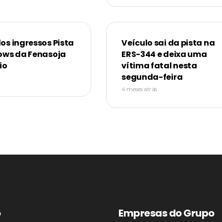
os ingressos Pista
Veículo sai da pista na
ows da Fenasoja
ERS-344 e deixa uma
io
vítima fatal nesta
segunda-feira
4 meses atrás
o
Empresas do Grupo