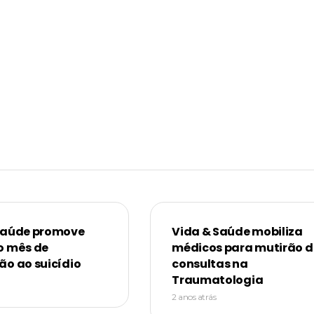
Saúde promove
Vida & Saúde mobiliza
o mês de
médicos para mutirão d
ão ao suicídio
consultas na
Traumatologia
2 anos atrás