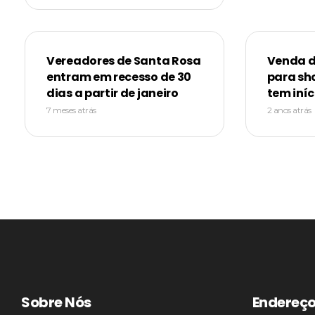
Vereadores de Santa Rosa
Venda d
entram em recesso de 30
para sh
dias a partir de janeiro
tem iníc
7 meses atrás
2 anos atrás
Sobre Nós
Endereç