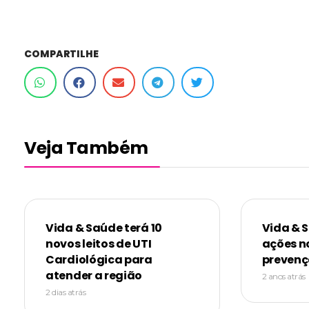
COMPARTILHE
Veja Também
Vida & Saúde terá 10
Vida & 
novos leitos de UTI
ações n
Cardiológica para
prevenç
atender a região
2 anos atrás
2 dias atrás