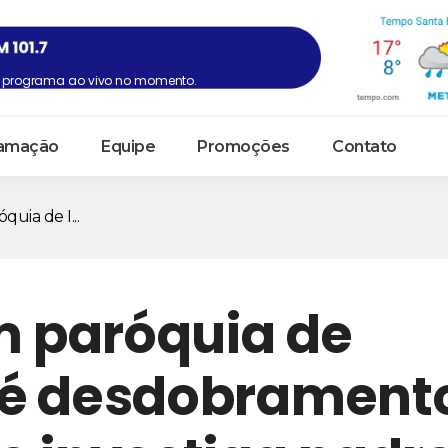
programa ao vivo no momento.
amação
Equipe
Promoções
Contato
quia de I...
m paróquia de
 é desdobrament