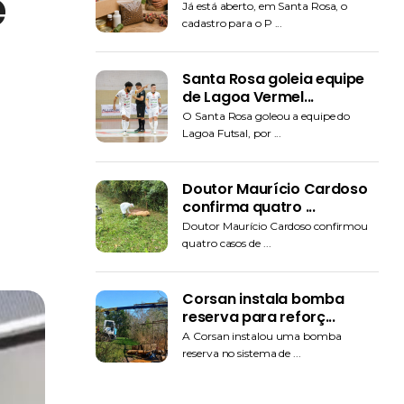
e
Já está aberto, em Santa Rosa, o
cadastro para o P ...
Santa Rosa goleia equipe
de Lagoa Vermel...
O Santa Rosa goleou a equipe do
Lagoa Futsal, por ...
Doutor Maurício Cardoso
confirma quatro ...
Doutor Maurício Cardoso confirmou
quatro casos de ...
Corsan instala bomba
reserva para reforç...
A Corsan instalou uma bomba
reserva no sistema de ...