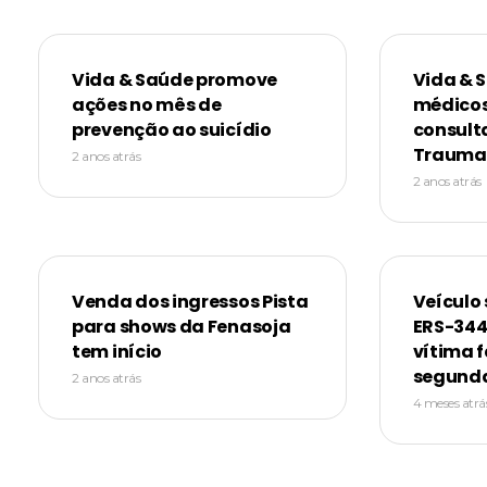
Vida & Saúde promove
Vida & 
ações no mês de
médicos
prevenção ao suicídio
consult
Trauma
2 anos atrás
2 anos atrás
Venda dos ingressos Pista
Veículo 
para shows da Fenasoja
ERS-344
tem início
vítima f
segunda
2 anos atrás
4 meses atrá