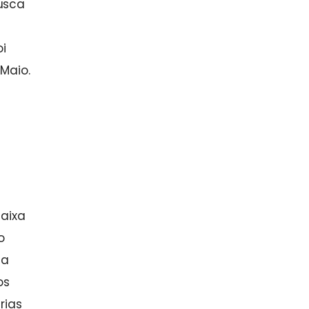
usca
i
Maio.
caixa
o
ia
os
rias