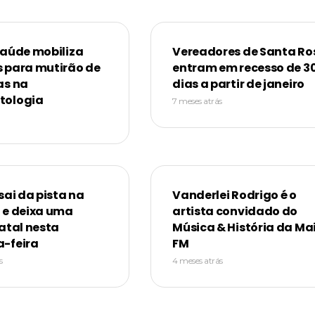
Saúde mobiliza
Vereadores de Santa Ro
 para mutirão de
entram em recesso de 3
as na
dias a partir de janeiro
tologia
7 meses atrás
sai da pista na
Vanderlei Rodrigo é o
 e deixa uma
artista convidado do
atal nesta
Música & História da Ma
-feira
FM
s
4 meses atrás