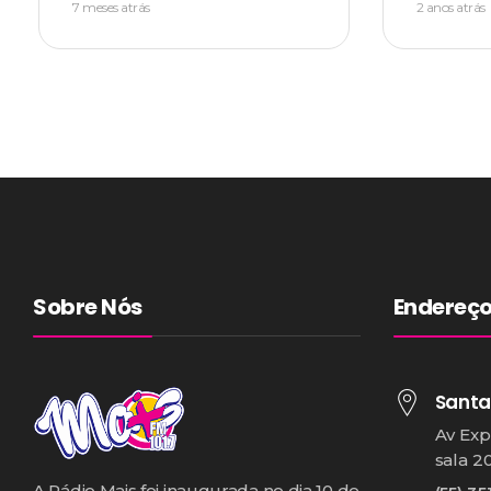
7 meses atrás
2 anos atrás
Sobre Nós
Endereç
Santa
Av Exp
sala 2
A Rádio Mais foi inaugurada no dia 10 de