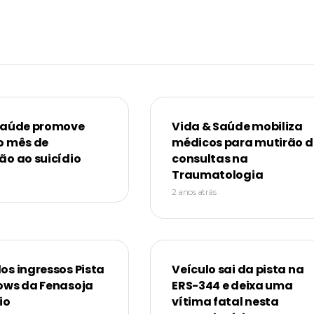
Saúde promove
Vida & Saúde mobiliza
o mês de
médicos para mutirão d
ão ao suicídio
consultas na
Traumatologia
2 anos atrás
os ingressos Pista
Veículo sai da pista na
ows da Fenasoja
ERS-344 e deixa uma
io
vítima fatal nesta