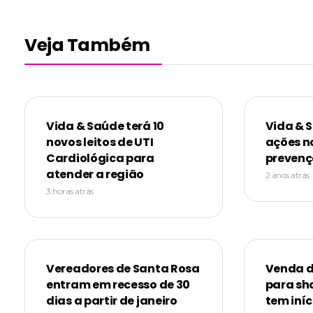
Veja Também
Vida & Saúde terá 10
Vida & 
novos leitos de UTI
ações n
Cardiológica para
prevenç
atender a região
2 anos atrás
3 horas atrás
Vereadores de Santa Rosa
Venda d
entram em recesso de 30
para sh
dias a partir de janeiro
tem iníc