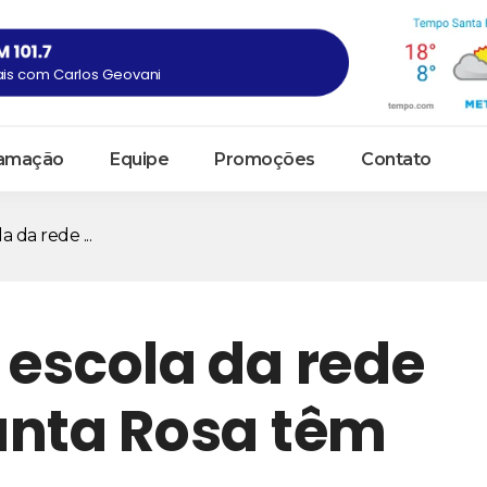
ais com Carlos Geovani
amação
Equipe
Promoções
Contato
 da rede ...
 escola da rede
anta Rosa têm