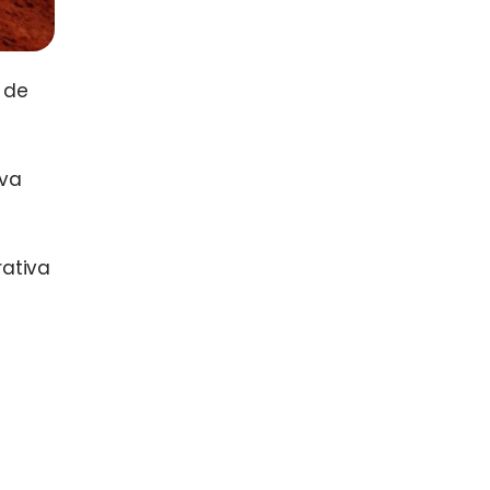
 de
ova
rativa