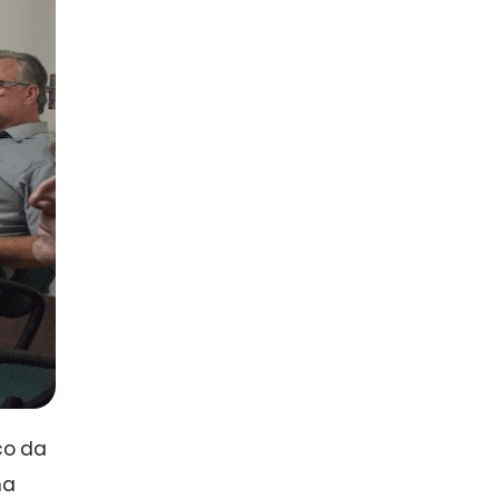
co da
na