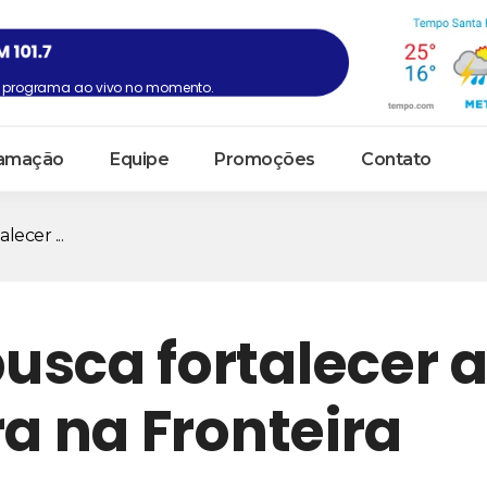
programa ao vivo no momento.
amação
Equipe
Promoções
Contato
ecer ...
usca fortalecer 
ra na Fronteira