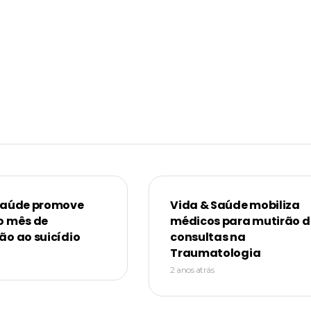
Saúde promove
Vida & Saúde mobiliza
o mês de
médicos para mutirão d
ão ao suicídio
consultas na
Traumatologia
2 anos atrás