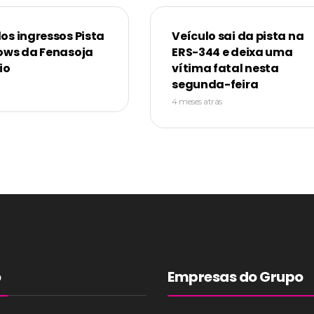
os ingressos Pista
Veículo sai da pista na
ows da Fenasoja
ERS-344 e deixa uma
io
vítima fatal nesta
segunda-feira
4 meses atrás
o
Empresas do Grupo