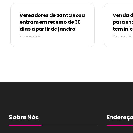
Vereadores de Santa Rosa
Venda d
entram em recesso de 30
para sh
dias a partir de janeiro
tem iníc
7 meses atrás
2 anos atrás
Sobre Nós
Endereç