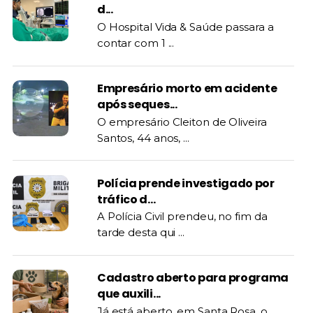
d...
O Hospital Vida & Saúde passara a
contar com 1 ...
Empresário morto em acidente
após seques...
O empresário Cleiton de Oliveira
Santos, 44 anos, ...
Polícia prende investigado por
tráfico d...
A Polícia Civil prendeu, no fim da
tarde desta qui ...
Cadastro aberto para programa
que auxili...
Já está aberto, em Santa Rosa, o