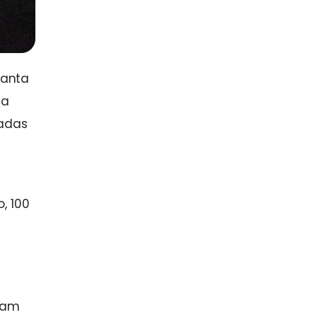
Santa
va
ladas
, 100
ram