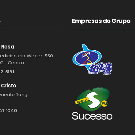
o
Empresas do Grupo
 Rosa
edicionário Weber, 550
02 - Centro
12-5191
 Cristo
enente Jung
o
541-1040