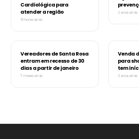
Cardiológica para
prevenç
atender a região
2 anos atrás
15 horas atrás
Vereadores de Santa Rosa
Venda d
entram em recesso de 30
para sh
dias a partir de janeiro
tem iníc
7 meses atrás
2 anos atrás