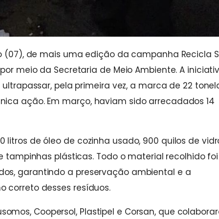
ado (07), de mais uma edição da campanha Recicla 
por meio da Secretaria de Meio Ambiente. A iniciati
 ultrapassar, pela primeira vez, a marca de 22 tone
nica ação. Em março, haviam sido arrecadados 14
itros de óleo de cozinha usado, 900 quilos de vidro
e tampinhas plásticas. Todo o material recolhido foi
os, garantindo a preservação ambiental e a
 correto desses resíduos.
omos, Coopersol, Plastipel e Corsan, que colabora