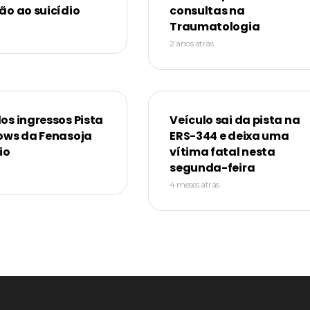
ão ao suicídio
consultas na
Traumatologia
2 anos atrás
os ingressos Pista
Veículo sai da pista na
ows da Fenasoja
ERS-344 e deixa uma
io
vítima fatal nesta
segunda-feira
4 meses atrás