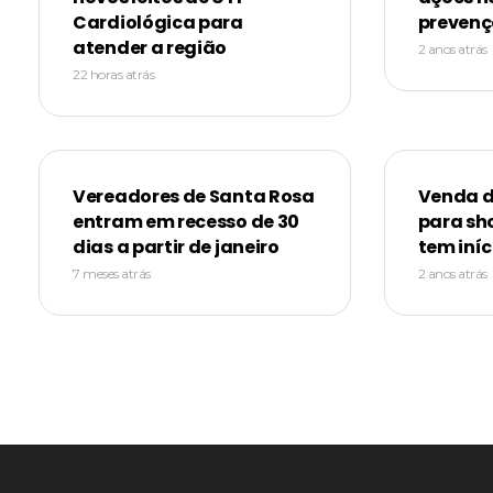
Cardiológica para
prevenç
atender a região
2 anos atrás
22 horas atrás
Vereadores de Santa Rosa
Venda d
entram em recesso de 30
para sh
dias a partir de janeiro
tem iníc
7 meses atrás
2 anos atrás