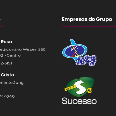
o
Empresas do Grupo
 Rosa
edicionário Weber, 550
02 - Centro
12-5191
 Cristo
enente Jung
o
541-1040