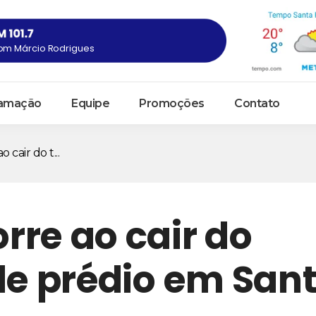
om Márcio Rodrigues
amação
Equipe
Promoções
Contato
cair do t...
re ao cair do
de prédio em San