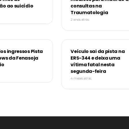
ão ao suicídio
consultas na
Traumatologia
2 anos atrás
os ingressos Pista
Veículo sai da pista na
ows da Fenasoja
ERS-344 e deixa uma
io
vítima fatal nesta
segunda-feira
4 meses atrás