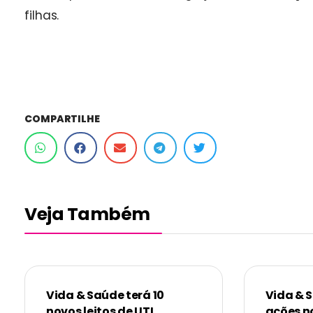
filhas.
COMPARTILHE
Veja Também
Vida & Saúde terá 10
Vida & 
novos leitos de UTI
ações n