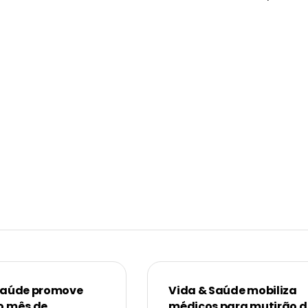
Saúde promove
Vida & Saúde mobiliza
o mês de
médicos para mutirão d