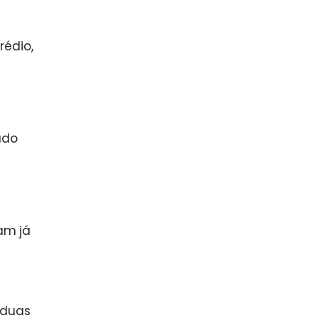
rédio,
ado
am já
 duas