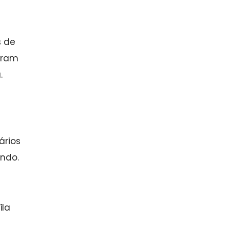
s de
saram
.
ários
ando.
ila