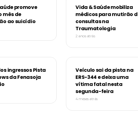
Saúde promove
Vida & Saúde mobiliza
o mês de
médicos para mutirão d
ão ao suicídio
consultas na
Traumatologia
2 anos atrás
os ingressos Pista
Veículo sai da pista na
ows da Fenasoja
ERS-344 e deixa uma
io
vítima fatal nesta
segunda-feira
4 meses atrás