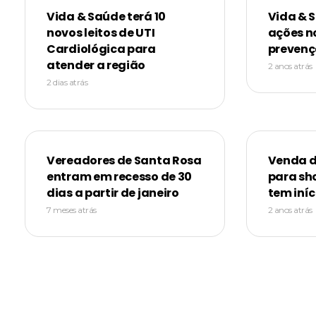
Vida & Saúde terá 10
Vida & 
novos leitos de UTI
ações n
Cardiológica para
prevenç
atender a região
2 anos atrás
2 dias atrás
Vereadores de Santa Rosa
Venda d
entram em recesso de 30
para sh
dias a partir de janeiro
tem iníc
7 meses atrás
2 anos atrás