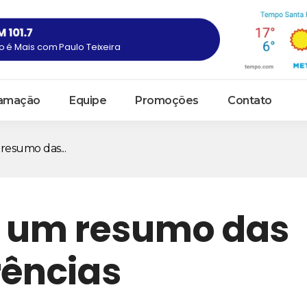
 é Mais com Paulo Teixeira
amação
Equipe
Promoções
Contato
resumo das...
 e um resumo das
rências