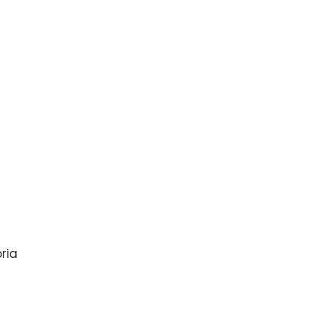
a
ria