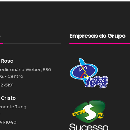
o
Empresas do Grupo
 Rosa
edicionário Weber, 550
02 - Centro
12-5191
 Cristo
enente Jung
o
541-1040