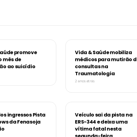
Saúde promove
Vida & Saúde mobiliza
o mês de
médicos para mutirão d
ão ao suicídio
consultas na
Traumatologia
2 anos atrás
os ingressos Pista
Veículo sai da pista na
ows da Fenasoja
ERS-344 e deixa uma
io
vítima fatal nesta
segunda-feira