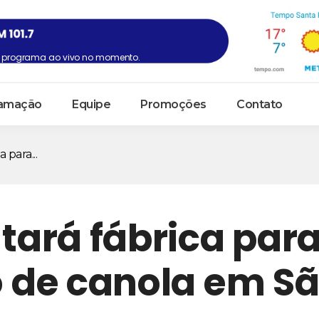
programa ao vivo no momento.
amação
Equipe
Promoções
Contato
 para...
ará fábrica par
 de canola em S