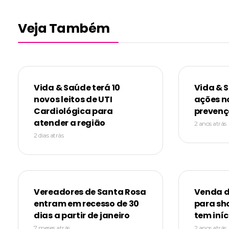
Veja Também
Vida & Saúde terá 10
Vida & 
novos leitos de UTI
ações n
Cardiológica para
prevenç
atender a região
2 anos atrás
2 dias atrás
Vereadores de Santa Rosa
Venda d
entram em recesso de 30
para sh
dias a partir de janeiro
tem iníc
7 meses atrás
2 anos atrás