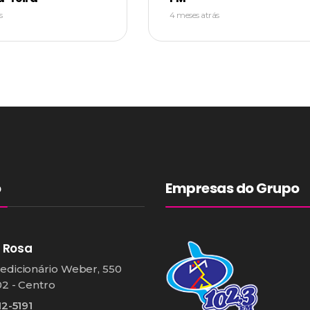
s
4 meses atrás
o
Empresas do Grupo
 Rosa
edicionário Weber, 550
02 - Centro
12-5191