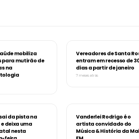
Saúde mobiliza
Vereadores de Santa Ro
 para mutirão de
entram em recesso de 3
as na
dias a partir de janeiro
tologia
7 meses atrás
sai da pista na
Vanderlei Rodrigo é o
 e deixa uma
artista convidado do
atal nesta
Música & História da Ma
-feira
FM