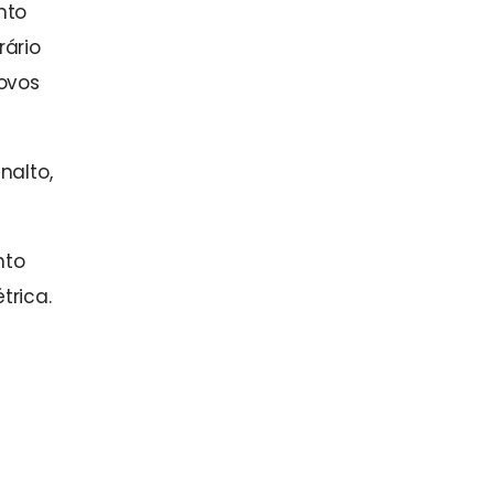
nto
rário
ovos
nalto,
nto
trica.