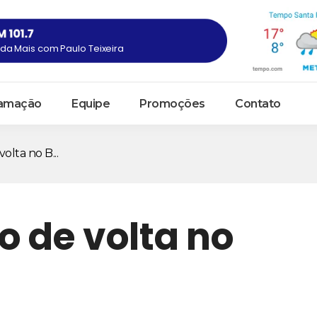
a Mais com Paulo Teixeira
amação
Equipe
Promoções
Contato
olta no B...
o de volta no