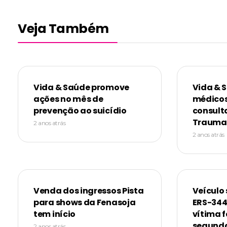
Veja Também
Vida & Saúde promove
Vida & 
ações no mês de
médicos
prevenção ao suicídio
consult
Trauma
2 anos atrás
2 anos atrás
Venda dos ingressos Pista
Veículo 
para shows da Fenasoja
ERS-344
tem início
vítima f
segunda
2 anos atrás