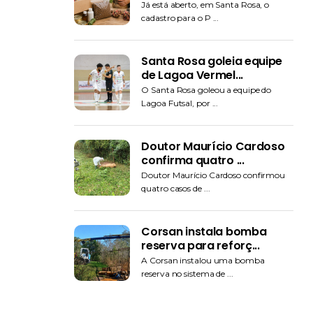
Já está aberto, em Santa Rosa, o
cadastro para o P ...
Santa Rosa goleia equipe
de Lagoa Vermel...
O Santa Rosa goleou a equipe do
Lagoa Futsal, por ...
Doutor Maurício Cardoso
confirma quatro ...
Doutor Maurício Cardoso confirmou
quatro casos de ...
Corsan instala bomba
reserva para reforç...
A Corsan instalou uma bomba
reserva no sistema de ...