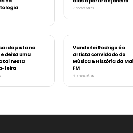
as na
dias a partir de janeiro
tologia
7 meses atrás
sai da pista na
Vanderlei Rodrigo é o
 e deixa uma
artista convidado do
atal nesta
Música & História da Ma
-feira
FM
s
4 meses atrás