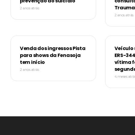
prevenção ao suicídio
consult
Trauma
2 anos atrás
2 anos atrás
Venda dos ingressos Pista
Veículo 
para shows da Fenasoja
ERS-344
tem início
vítima f
segunda
2 anos atrás
4 meses atrá