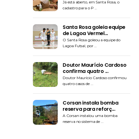
Já está aberto, em Santa Rosa, o
cadastro para o P ...
Santa Rosa goleia equipe
de Lagoa Vermel...
O Santa Rosa goleou a equipe do
Lagoa Futsal, por ...
Doutor Maurício Cardoso
confirma quatro ...
Doutor Maurício Cardoso confirmou
quatro casos de ...
Corsan instala bomba
reserva para reforç...
A Corsan instalou uma bomba
reserva no sistema de ...