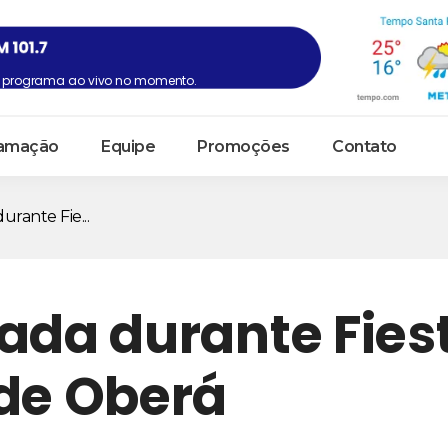
programa ao vivo no momento.
amação
Equipe
Promoções
Contato
urante Fie...
ada durante Fies
 de Oberá