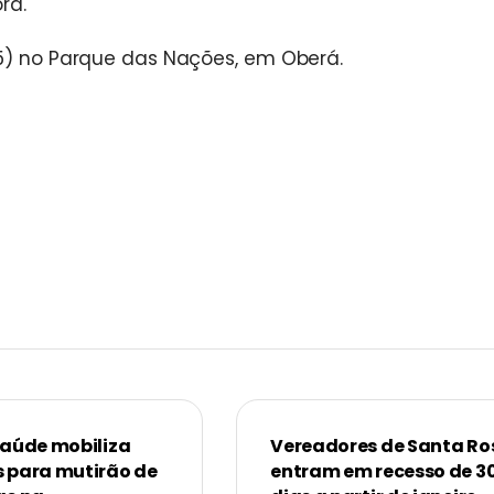
ra.
15) no Parque das Nações, em Oberá.
Saúde mobiliza
Vereadores de Santa Ro
 para mutirão de
entram em recesso de 3