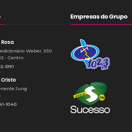
o
Empresas do Grupo
 Rosa
edicionário Weber, 550
02 - Centro
12-5191
 Cristo
enente Jung
o
541-1040