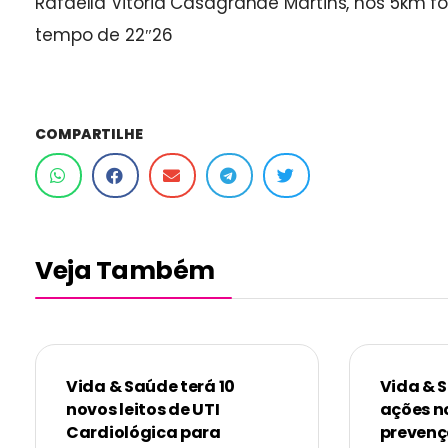
Rafaella Vitória Casagrande Martins, nos 5km f
tempo de 22″26
COMPARTILHE
Veja Também
Vida & Saúde terá 10
Vida & 
novos leitos de UTI
ações n
Cardiológica para
prevenç