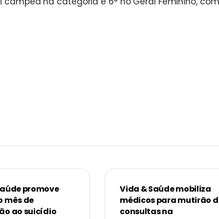
oi campeã na categoria e 6° no Geral Feminino, com
Saúde promove
Vida & Saúde mobiliza
o mês de
médicos para mutirão d
ão ao suicídio
consultas na