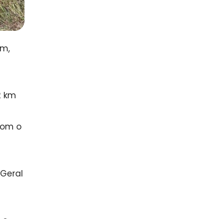
km,
2 km
com o
 Geral