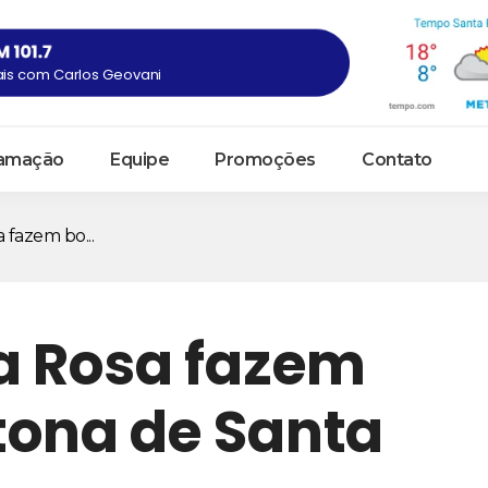
ais com Carlos Geovani
amação
Equipe
Promoções
Contato
 fazem bo...
ta Rosa fazem
tona de Santa