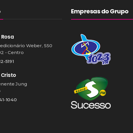
o
Empresas do Grupo
 Rosa
edicionário Weber, 550
02 - Centro
12-5191
 Cristo
enente Jung
o
541-1040