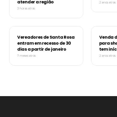
atender a região
2 anos atrás
3 horas atrás
Vereadores de Santa Rosa
Venda d
entram em recesso de 30
para sh
dias a partir de janeiro
tem iníc
7 meses atrás
2 anos atrás