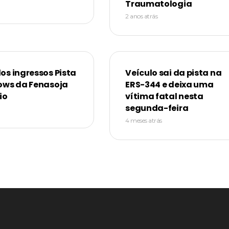
Traumatologia
2 anos atrás
os ingressos Pista
Veículo sai da pista na
ows da Fenasoja
ERS-344 e deixa uma
io
vítima fatal nesta
segunda-feira
4 meses atrás